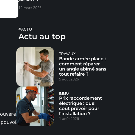
12 mars 2026
#ACTU
Actu au top
TRAVAUX
Bande armée placo :
comment réparer
un angle abîmé sans
tout refaire ?
5 août 2026
IMMO
Prix raccordement
électrique : quel
coût prévoir pour
l’installation ?
rouverez
1 août 2026
 pouvoir