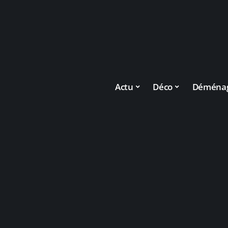
Actu
Déco
Déména