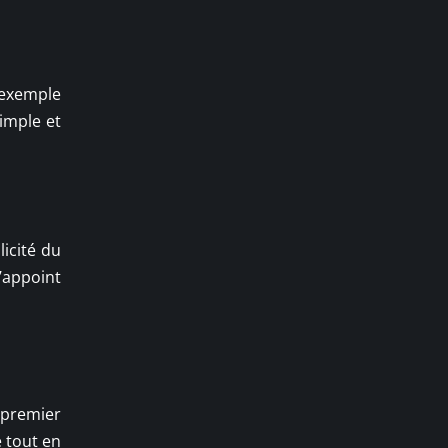
 exemple
imple et
icité du
’appoint
 premier
e tout en