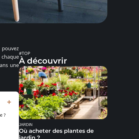
s pouvez
#TOP
de chaque
À découvrir
dans une
e ?
JARDIN
Où acheter des plantes de
jardin ?