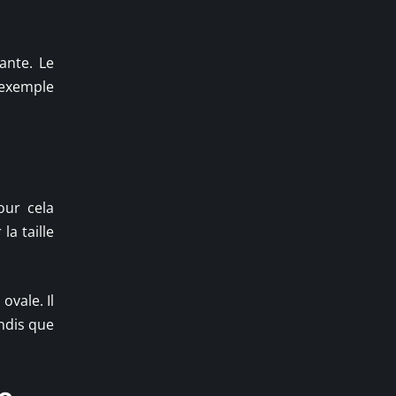
ante. Le
 exemple
our cela
la taille
ovale. Il
andis que