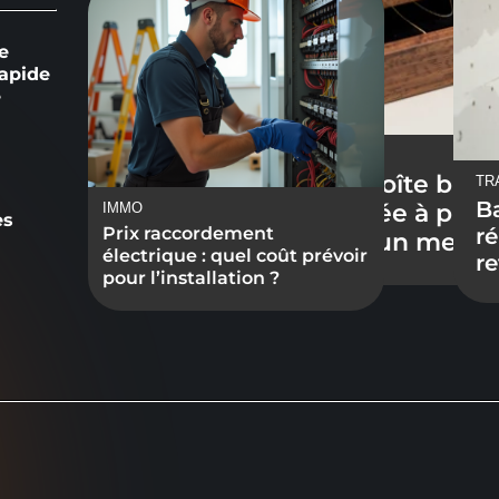
e
apide
e
n
DÉCO
Créer une boîte bijo
TR
B
personnalisée à parti
IMMO
es
r
Prix raccordement
photo ou d’un messa
électrique : quel coût prévoir
re
pour l’installation ?