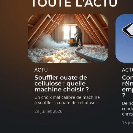
TOUTE L'ACTU
ACTU
ACT
Souffler ouate de
Co
cellulose : quelle
réi
machine choisir ?
emp
?
Un choix mal calibré de machine
à souffler la ouate de cellulose
…
De n
condu
29 juillet 2026
enreg
15 ju