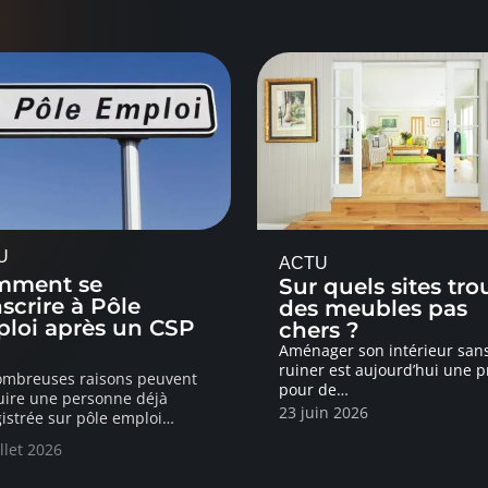
U
ACTU
mment se
Sur quels sites tro
nscrire à Pôle
des meubles pas
loi après un CSP
chers ?
Aménager son intérieur san
ruiner est aujourd’hui une pr
ombreuses raisons peuvent
pour de
…
ire une personne déjà
23 juin 2026
istrée sur pôle emploi
…
illet 2026