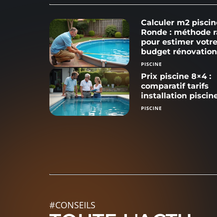
Calculer m2 piscin
Ronde : méthode r
pour estimer votr
budget rénovatio
PISCINE
Prix piscine 8×4 :
comparatif tarifs
installation piscin
PISCINE
#CONSEILS