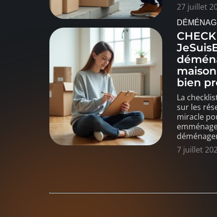
27 juillet 2
DÉMÉNAG
CHECK
JeSuis
déména
maison,
bien pr
La checklis
sur les ré
miracle po
emménagem
déménagem
7 juillet 20