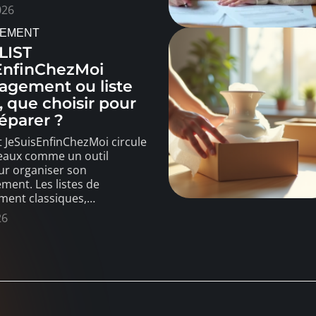
026
EMENT
LIST
EnfinChezMoi
gement ou liste
 que choisir pour
éparer ?
t JeSuisEnfinChezMoi circule
seaux comme un outil
ur organiser son
ent. Les listes de
ent classiques,
…
26