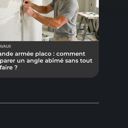
ux
AVAUX
ande armée placo : comment
r d’une
éparer un angle abîmé sans tout
ge gravé
faire ?