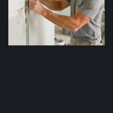
TRAVAUX
Bande armée placo : comment réparer un angle
abîmé sans tout refaire ?
5 août 2026
Contact
Mentions Légales
Sitemap
© 2025 | idecomaison.fr