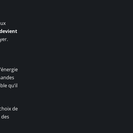
aux
devient
yer.
’énergie
mandes
le qu’il
choix de
 des