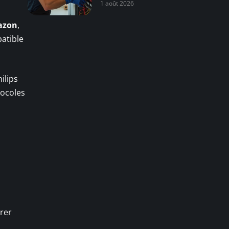
1 août 2026
mazon
,
patible
ilips
tocoles
trer