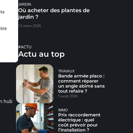
JARDIN
Où acheter des plantes de
ela
jardin ?
12 mars 2026
bble
#ACTU
Actu au top
TRAVAUX
Bande armée placo :
comment réparer
un angle abîmé sans
tout refaire ?
5 août 2026
Un hub
IMMO
Prix raccordement
électrique : quel
coût prévoir pour
l’installation ?