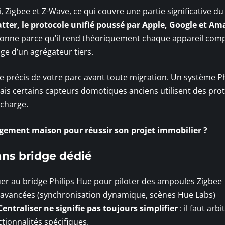
Zigbee et Z-Wave, ce qui couvre une partie significative du
tter, le protocole unifié poussé par Apple, Google et A
a donne parce qu’il rend théoriquement chaque appareil com
ge d’un agrégateur tiers.
précis de votre parc avant toute migration. Un système Ph
is certains capteurs domotiques anciens utilisent des pro
 charge.
agement maison pour réussir son projet immobilier ?
ans bridge dédié
r au bridge Philips Hue pour piloter des ampoules Zigbee
s avancées (synchronisation dynamique, scènes Hue Labs)
Centraliser ne signifie pas toujours simplifier
: il faut arbi
ctionnalités spécifiques.