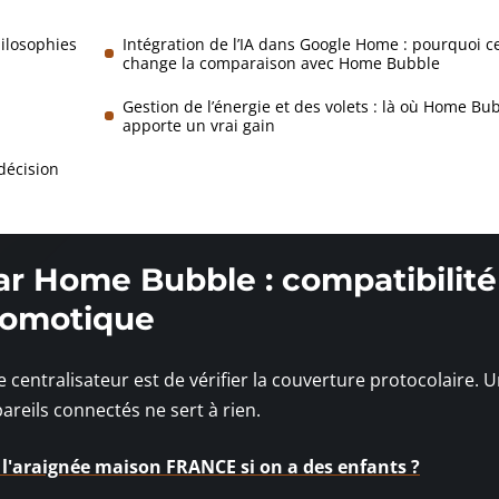
ilosophies
Intégration de l’IA dans Google Home : pourquoi c
change la comparaison avec Home Bubble
Gestion de l’énergie et des volets : là où Home Bu
apporte un vrai gain
décision
ar Home Bubble : compatibilité
 domotique
 centralisateur est de vérifier la couverture protocolaire. 
reils connectés ne sert à rien.
e l'araignée maison FRANCE si on a des enfants ?