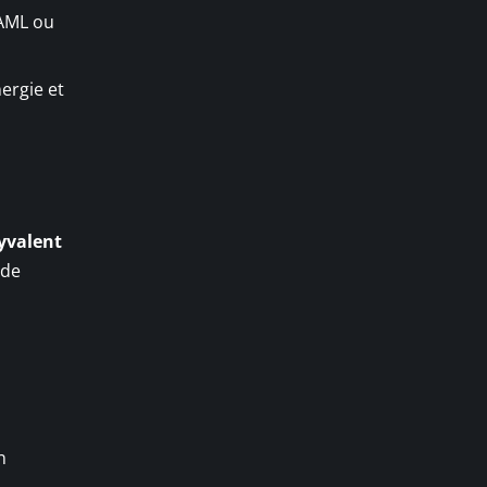
YAML ou
ergie et
yvalent
 de
n