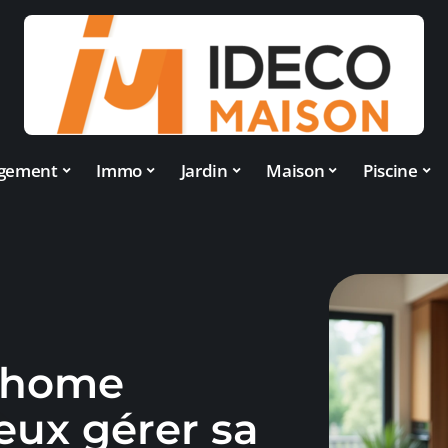
gement
Immo
Jardin
Maison
Piscine
à home
eux gérer sa