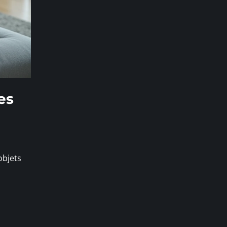
es
objets