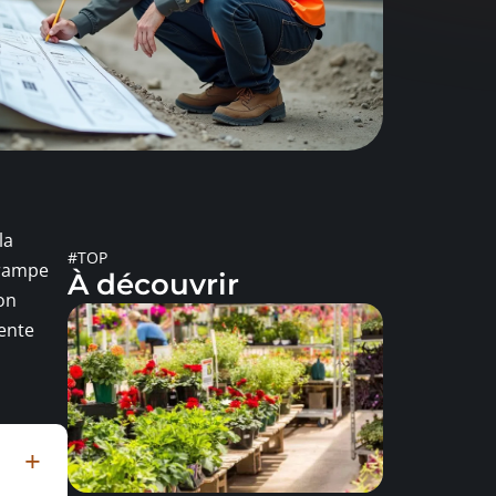
la
#TOP
 rampe
À découvrir
on
ente