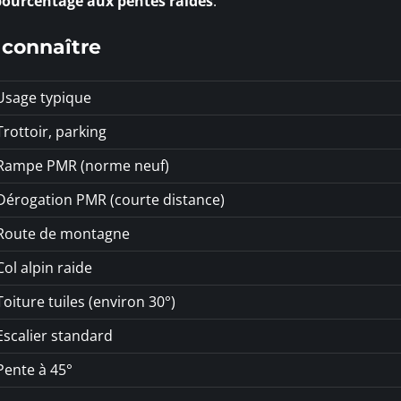
 pourcentage aux pentes raides
.
 connaître
Usage typique
Trottoir, parking
Rampe PMR (norme neuf)
Dérogation PMR (courte distance)
Route de montagne
Col alpin raide
Toiture tuiles (environ 30°)
Escalier standard
Pente à 45°