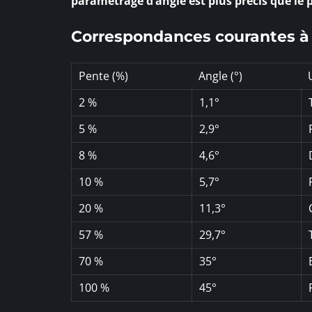
paramétrage d’angle est plus précis que le
Correspondances courantes à
Pente (%)
Angle (°)
2 %
1,1°
5 %
2,9°
8 %
4,6°
10 %
5,7°
20 %
11,3°
57 %
29,7°
70 %
35°
100 %
45°