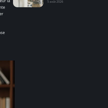
eur la
5 août 2026
nte
er
ase