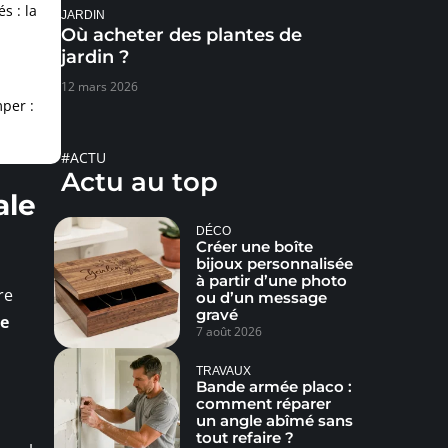
s : la
JARDIN
Où acheter des plantes de
jardin ?
12 mars 2026
per :
#ACTU
Actu au top
ale
DÉCO
Créer une boîte
bijoux personnalisée
à partir d’une photo
re
ou d’un message
gravé
le
7 août 2026
TRAVAUX
Bande armée placo :
comment réparer
un angle abîmé sans
tout refaire ?