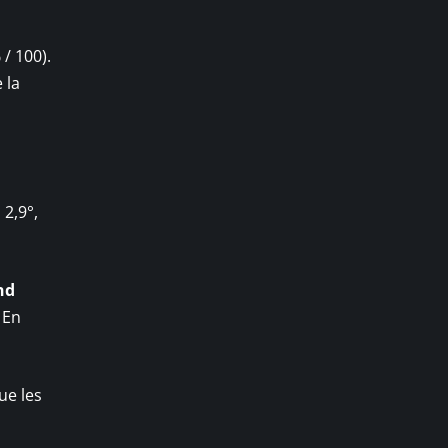
/ 100).
 la
2,9°,
nd
 En
ue les