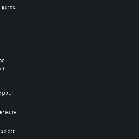
e garde
ne
aut
e pour
férieure
mpe est