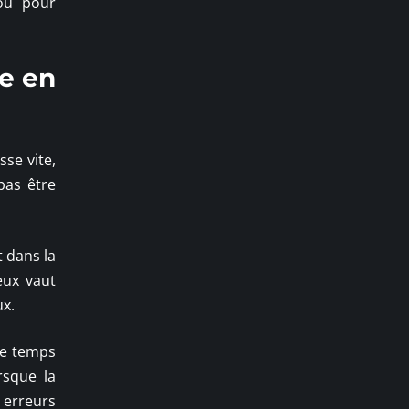
 ou pour
re en
sse vite,
pas être
t dans la
eux vaut
ux.
 de temps
rsque la
 erreurs