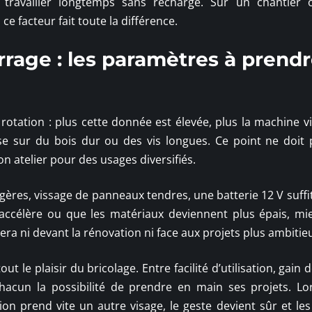
travailler longtemps sans recharge. Sur un chantier
e facteur fait toute la différence.
rrage : les paramètres à prend
rotation : plus cette donnée est élevée, plus la machine vi
ieuse sur du bois dur ou des vis longues. Ce point ne doit 
n atelier pour des usages diversifiés.
gères, vissage de panneaux tendres, une batterie 12 V suffi
’accélère ou que les matériaux deviennent plus épais, mi
lera ni devant la rénovation ni face aux projets plus ambitie
tout le plaisir du bricolage. Entre facilité d’utilisation, gain
chacun la possibilité de prendre en main ses projets. Lo
ion prend vite un autre visage, le geste devient sûr et les