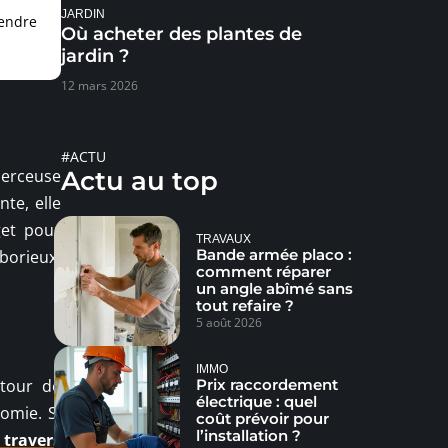
JARDIN
rendre
Où acheter des plantes de
jardin ?
12 mars 2026
#ACTU
perceuse
Actu au top
te, elle
get pour
TRAVAUX
Bande armée placo :
aborieux,
comment réparer
un angle abîmé sans
tout refaire ?
5 août 2026
IMMO
utour de
Prix raccordement
électrique : quel
omie. Si
coût prévoir pour
l’installation ?
travers