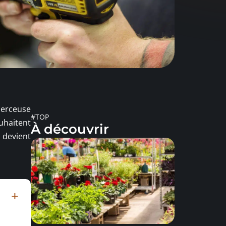
perceuse
#TOP
ouhaitent
À découvrir
r devient