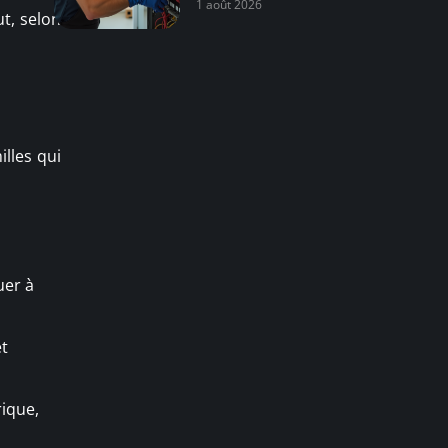
1 août 2026
ut, selon
illes qui
uer à
et
rique,