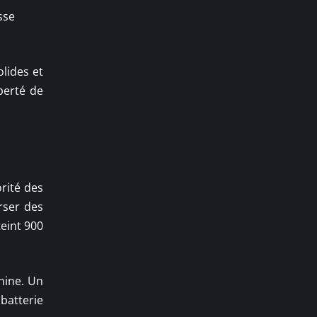
sse
olides et
berté de
orité des
rser des
eint 900
chine. Un
batterie