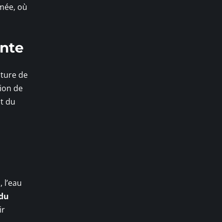
rmée, où
inte
cture de
tion de
it du
 l’eau
 du
ir