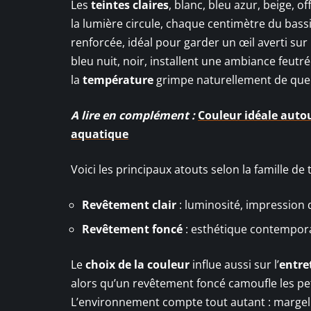
Les
teintes claires
, blanc, bleu azur, beige, o
la lumière circule, chaque centimètre du bassi
renforcée, idéal pour garder un œil averti sur 
bleu nuit, noir, installent une ambiance feutré
la
température
grimpe naturellement de que
A lire en complément :
Couleur idéale autou
aquatique
Voici les principaux atouts selon la famille de t
Revêtement clair
: luminosité, impression d
Revêtement foncé
: esthétique contemporai
Le
choix de la couleur
influe aussi sur l’
entre
alors qu’un revêtement foncé camoufle les peti
L’environnement compte tout autant : margelle