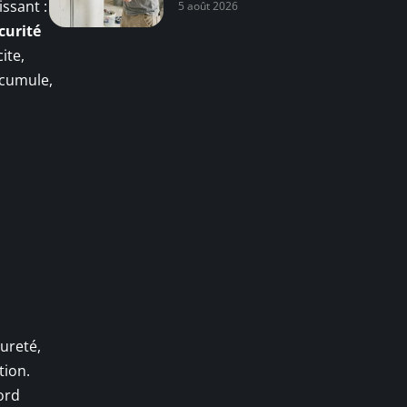
issant :
5 août 2026
curité
ite,
ccumule,
ureté,
tion.
ord