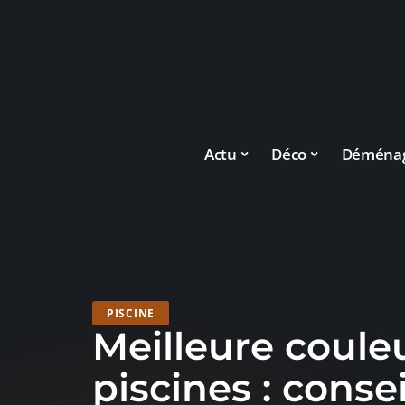
Actu
Déco
Déména
PISCINE
Meilleure coule
piscines : conse