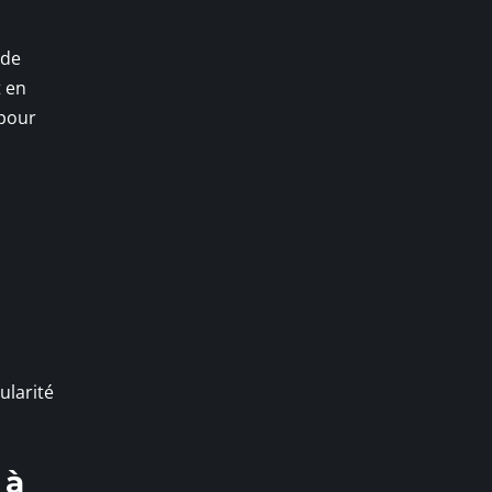
 de
t en
 pour
ularité
 à