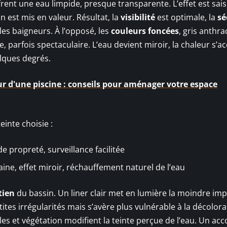
ffrent une eau limpide, presque transparente. L’effet est sais
n est mis en valeur. Résultat, la
visibilité
est optimale, la
sé
les baigneurs. À l’opposé, les
couleurs foncées
, gris anthrac
e, parfois spectaculaire. L’eau devient miroir, la chaleur s’a
lques degrés.
r d'une piscine : conseils pour aménager votre espace
einte choisie :
e propreté, surveillance facilitée
ne, effet miroir, réchauffement naturel de l’eau
tien
du bassin. Un liner clair met en lumière la moindre imp
tes irrégularités mais s’avère plus vulnérable à la décolora
s et végétation modifient la teinte perçue de l’eau. Un acc