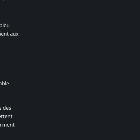
bleu
ient aux
able
s des
ttent
orment