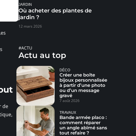
JARDIN
Où acheter des plantes de
jardin ?
12 mars 2026
Les
#ACTU
is
Actu au top
DÉCO
Créer une boîte
bijoux personnalisée
à partir d’une photo
out
ou d’un message
gravé
7 août 2026
r de
TRAVAUX
tique,
Bande armée placo :
comment réparer
un angle abîmé sans
tout refaire ?