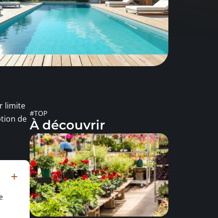
 limite
#TOP
ption de
À découvrir
e